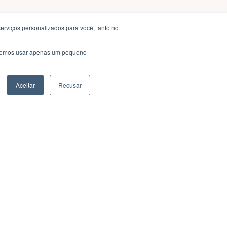
erviços personalizados para você, tanto no
saremos usar apenas um pequeno
Aceitar
Recusar
Ok!
Consultar Certificado
Consulte aqui a autenticidade do
certificado.