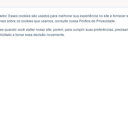
or. Esses cookies são usados ​​para melhorar sua experiência no site e fornecer s
mais sobre os cookies que usamos, consulte nossa Política de Privacidade.
s quando você visitar nosso site, porém, para cumprir suas preferências, preci
olicitado a tomar essa decisão novamente.
idade
Páginas
Professores(as)
Política de Privacidade