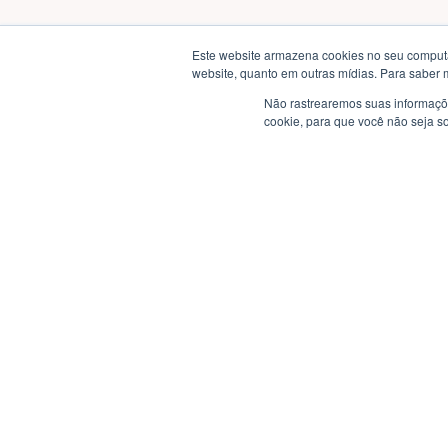
Este website armazena cookies no seu computad
website, quanto em outras mídias. Para saber 
Não rastrearemos suas informaçõe
cookie, para que você não seja s
Este site usa cookies para melhorar sua experiência.
Política de Privac
Atendimento
Horário de atendimento das 08hs às 17hs.
+552133884500
+551130907984
+552133884500