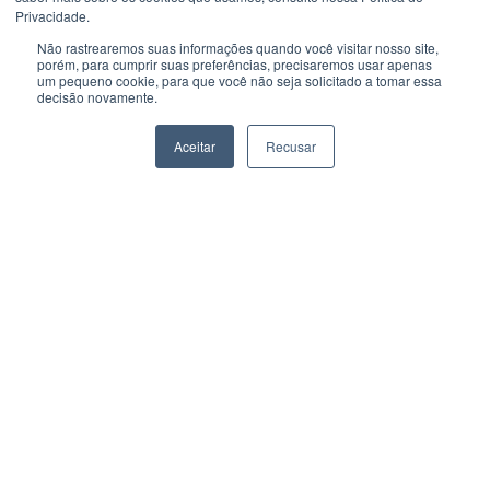
Privacidade.
Não rastrearemos suas informações quando você visitar nosso site,
porém, para cumprir suas preferências, precisaremos usar apenas
um pequeno cookie, para que você não seja solicitado a tomar essa
decisão novamente.
Aceitar
Recusar
Este site usa cookies para melhorar sua
Ok!
experiência.
Política de Privacidade
Atendimento
Horário de atendimento das 08hs às 17hs.
+552133884500
+551130907984
+552133884500