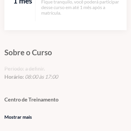
1 mês
Fique tranquilo, você poderá participar
desse curso em até 1 mês após a
matrícula.
Sobre o Curso
Período
: a definir.
Horário:
08:00 às 17:00
Centro de Treinamento
Av. Pastor Martin Luther King Jr, 126
Mostrar mais
Sala 1109 – Torre 3000 (Nova América Offices) – Del
Castilho